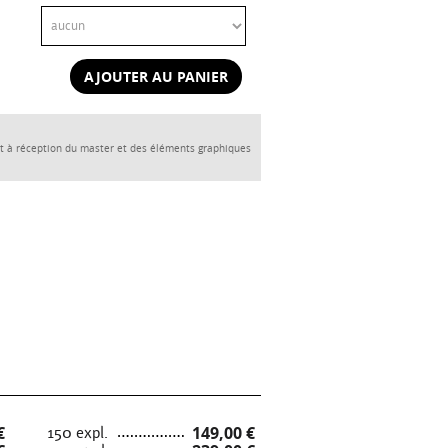
AJOUTER AU PANIER
t à réception du master et des éléments graphiques
€
150 expl.
149,00 €