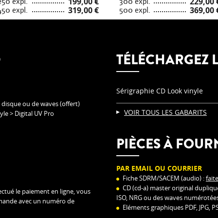
250 expl.
199,00 €
300 expl.
229,00 
450 expl.
319,00 €
500 expl.
369,00 
D
TÉLÉCHARGEZ L
Sérigraphie CD Look vinyle
 disque ou de waves (offert)
VOIR TOUS LES GABARITS
yle > Digital UV Pro
PIÈCES À FOUR
PAR EMAIL OU COURRIER
Fiche SDRM/SACEM (audio) :
fait
CD (cd-a) master original dupliq
ctué le paiement en ligne, vous
ISO, NRG ou des waves numérotées 
mmande avec un numéro de
Eléments graphiques PDF, JPG, PSD