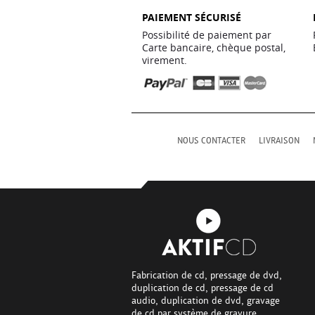
PAIEMENT SÉCURISÉ
Possibilité de paiement par
Carte bancaire, chèque postal,
virement.
NOUS CONTACTER
LIVRAISON
Fabrication de cd, pressage de dvd,
duplication de cd, pressage de cd
audio, duplication de dvd, gravage
de cd par système de gravure.