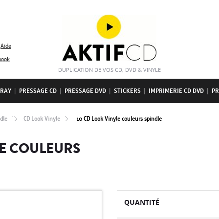
Aide
book
DUPLICATION DE VOS CD, DVD & VINYLE
-RAY
|
PRESSAGE CD
|
PRESSAGE DVD
|
STICKERS
|
IMPRIMERIE CD DVD
|
PR
dle
CD Look Vinyle
10 CD Look Vinyle couleurs spindle
LE COULEURS
QUANTITÉ