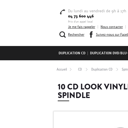
Du lundi au vendredi de 9h à 17h
04 73 600 446
Prix d'un appel local
Je me fais rappeler
|
Nous contacter
|
Rechercher
Suivez-nous sur Face
DUPLICATION CD
|
DUPLICATION DVD/BLU
Accueil
CD
Duplication CD
Spin
10 CD LOOK VINY
SPINDLE