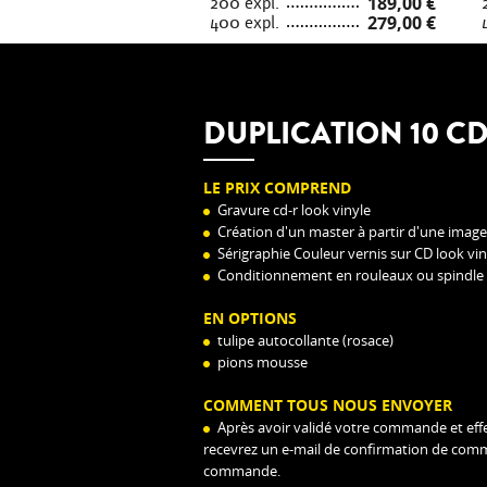
200 expl.
189,00 €
400 expl.
279,00 €
DUPLICATION 10 C
LE PRIX COMPREND
Gravure cd-r look vinyle
Création d'un master à partir d'une image
Sérigraphie Couleur vernis sur CD look vin
Conditionnement en rouleaux ou spindle
EN OPTIONS
tulipe autocollante (rosace)
pions mousse
COMMENT TOUS NOUS ENVOYER
Après avoir validé votre commande et effe
recevrez un e-mail de confirmation de co
commande.