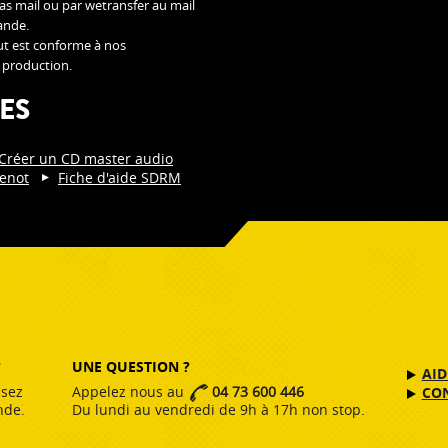
pas mail ou par wetransfer au mail
ande.
out est conforme à nos
a production.
ES
Créer un CD master audio
enot
Fiche d'aide SDRM
?
UNE QUESTION ?
AID
ssez
Appelez nous au
04 73 600 446
CO
nde.
Du lundi au vendredi de 9h à 17h non stop.