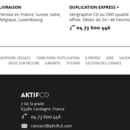
LIVRAISON
DUPLICATION EXPRESS +
Partout en France, Suisse, Italie,
Sérigraphie CD ou DVD qualité
Belgique, Luxembourg.
offset. Délais de 24 / 48 heures
04 73 600 446
MENTIONS LÉGALES
CONDITIONS D'UTILISATION
A PROPOS
AIDE
SACE
DEVIS SUR MESURE
GABARITS
SITEMAP
GESTION DES COOKIES
AKTIF
CD
7 lot la prade
63380 Landogne, France
04 73 600 446
contact@aktifcd.com