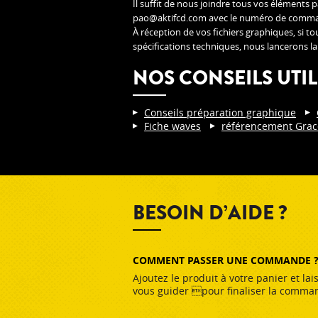
Il suffit de nous joindre tous vos éléments 
pao@aktifcd.com
avec le numéro de comm
À réception de vos fichiers graphiques, si t
spécifications techniques, nous lancerons l
NOS CONSEILS UTIL
Conseils préparation graphique
Fiche waves
référencement Grac
BESOIN D’AIDE ?
COMMENT PASSER UNE COMMANDE 
Ajoutez le produit à votre panier et lai
vous guider pour finaliser la comma