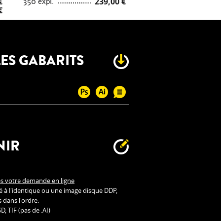
€
350 expl.
239,00 €
€
ES GABARITS
NIR
es votre demande en ligne
ué à l'identique ou une image disque DDP,
dans l'ordre.
, TIF (pas de .AI)