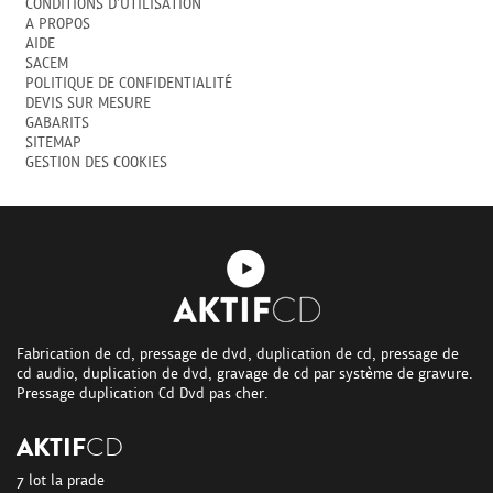
CONDITIONS D'UTILISATION
A PROPOS
AIDE
SACEM
POLITIQUE DE CONFIDENTIALITÉ
DEVIS SUR MESURE
GABARITS
SITEMAP
GESTION DES COOKIES
Fabrication de cd, pressage de dvd, duplication de cd, pressage de
cd audio, duplication de dvd, gravage de cd par système de gravure.
Pressage duplication Cd Dvd pas cher.
AKTIF
CD
7 lot la prade