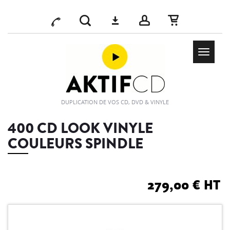
Toggle
navigati
DUPLICATION DE VOS CD, DVD & VINYLE
400 CD LOOK VINYLE
COULEURS SPINDLE
279,00 €
HT