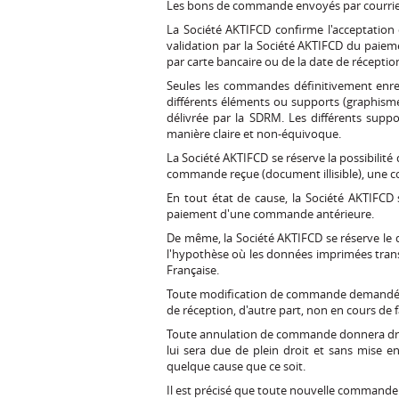
Les bons de commande envoyés par courrier
La Société AKTIFCD confirme l'acceptation
validation par la Société AKTIFCD du paie
par carte bancaire ou de la date de récepti
Seules les commandes définitivement enreg
différents éléments ou supports (graphisme
délivrée par la SDRM. Les différents supp
manière claire et non-équivoque.
La Société AKTIFCD se réserve la possibilit
commande reçue (document illisible), une c
En tout état de cause, la Société AKTIFCD 
paiement d'une commande antérieure.
De même, la Société AKTIFCD se réserve le d
l'hypothèse où les données imprimées tran
Française.
Toute modification de commande demandée par
de réception, d'autre part, non en cours de f
Toute annulation de commande donnera droi
lui sera due de plein droit et sans mise
quelque cause que ce soit.
Il est précisé que toute nouvelle commande