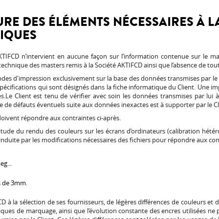
URE DES ÉLÉMENTS NÉCESSAIRES À L
NIQUES
TIFCD n’intervient en aucune façon sur l’information contenue sur le mast
é technique des masters remis à la Société AKTIFCD ainsi que l’absence de tou
es d'impression exclusivement sur la base des données transmises par le 
pécifications qui sont désignés dans la fiche informatique du Client. Une i
es.Le Client est tenu de vérifier avec soin les données transmises par lui
ue de défauts éventuels suite aux données inexactes est à supporter par le Cl
 doivent répondre aux contraintes ci-après.
itude du rendu des couleurs sur les écrans d’ordinateurs (calibration hété
nduite par les modifications nécessaires des fichiers pour répondre aux con
eg...
s de 3mm.
D à la sélection de ses fournisseurs, de légères différences de couleurs et de
ques de marquage, ainsi que l’évolution constante des encres utilisées ne 