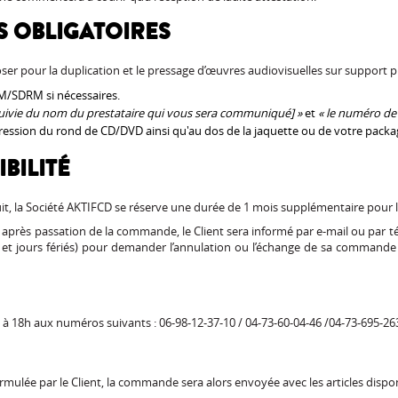
 OBLIGATOIRES
ser pour la duplication et le pressage d’œuvres audiovisuelles sur support p
EM/SDRM si nécessaires.
suivie du nom du prestataire qui vous sera communiqué] »
et
« le numéro de
ression du rond de CD/DVD ainsi qu'au dos de la jaquette ou de votre packa
BILITÉ
uit, la Société AKTIFCD se réserve une durée de 1 mois supplémentaire pour
it après passation de la commande, le Client sera informé par e-mail ou par té
t jours fériés) pour demander l’annulation ou l’échange de sa commande en
 à 18h aux numéros suivants : 06-98-12-37-10 / 04-73-60-04-46 /04-73-695-26
mulée par le Client, la commande sera alors envoyée avec les articles disponi