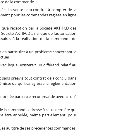
ate de la commande.
uée. La vente sera conclue à compter de la
iement pour les commandes réglées en ligne
 qu’à réception par la Société AKTIFCD des
Société AKTIFCD ainsi que de l’autorisation
ssaires à la réalisation de la commande de
t en particulier à un problème concernant la
ctuer.
c lequel existerait un différend relatif au
t sans préavis tout contrat déjà conclu dans
miste ou qui transgresse la réglementation
, notifiée par lettre recommandé avec accusé
e la commande adressé à cette dernière qui
ra être annulée, même partiellement, pour
dues au titre de ses précédentes commandes.