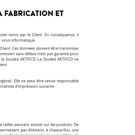
A FABRICATION ET
er remis par le Client. En conséquence, il
t virus informatique.
Client. Ces données doivent être transmises
mpression sans défaut n'est pas garantie pour
 à la Société AKTIFCD. La Société AKTIFCD ne
ient.
rogène). Elle ne peut être tenue responsable
traintes d’impression suivante :
 tailles peuvent exister sur les produits. De
permettent pas d’obtenir, à chaque fois, une