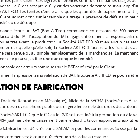
nies par le Client. Ces légères différences sont tolérées par les usages de 
vente. Le Client accepte qu’il y ait des variations de teinte tout au long 
é AKTIFCD. Les teintes d’encre ainsi que les quantités de papier ne seront 
Client admet donc sur l’ensemble du tirage la présence de défauts mineurs, i
ensité ou de découpe.
emande écrite un BAT (Bon A Tirer) commande en dessous de 500 pièce
l’accord du BAT. L’acceptation du BAT engage entièrement la responsabilité du 
n ou autre) avant la production, la Société AKTIFCD n’est en aucun cas resp
ne erreur quelle qu’elle soit, la Société AKTIFCD facturera les frais dus au
 ne sera tenue qu’au simple remplacement de la marchandise. La marchandis
ement ne pourra justifier une quelconque indemnité.
onsable des erreurs commises sur le BAT confirmé par le Client.
confirmer l’impression sans validation de BAT, la Société AKTIFCD ne pourra ê
TION DE FABRICATION
 Droit de Reproduction Mécanique), filiale de la SACEM (Société des Aut
ique des œuvres phonographiques et gère l’ensemble des droits des auteurs,
la Société AKTIFCD, que le CD ou le DVD soit destiné à la promotion ou à la ven
RM justifiant de l'encaissement par elle des droits correspondants aux tit
e fabrication est délivrée par la SABAM et pour les commandes Suisse par la
e commencera à courir qu’à réception de ladite attestation.