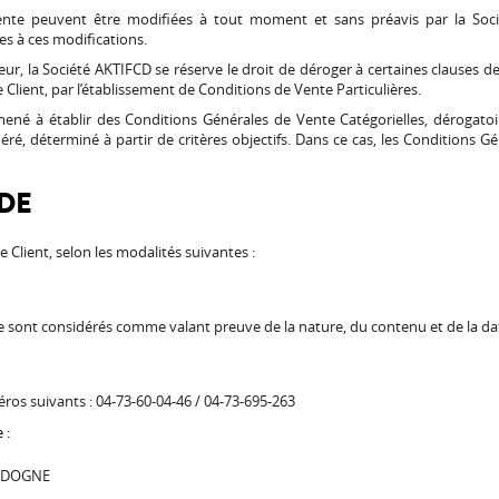
nte peuvent être modifiées à tout moment et sans préavis par la Socié
s à ces modifications.
r, la Société AKTIFCD se réserve le droit de déroger à certaines clauses d
Client, par l’établissement de Conditions de Vente Particulières.
mené à établir des Conditions Générales de Vente Catégorielles, dérogato
ré, déterminé à partir de critères objectifs. Dans ce cas, les Conditions G
DE
Client, selon les modalités suivantes :
 sont considérés comme valant preuve de la nature, du contenu et de la d
os suivants : 04-73-60-04-46 / 04-73-695-263
 :
LANDOGNE