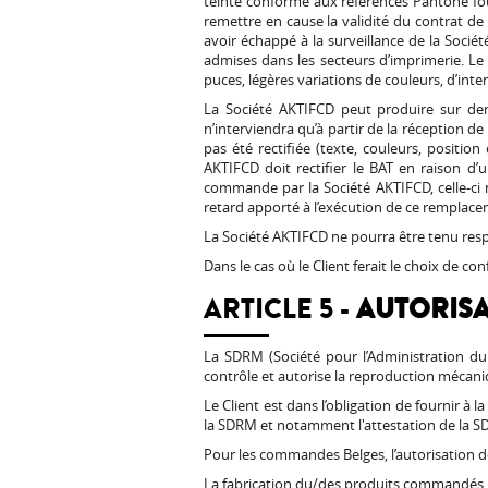
teinte conforme aux références Pantone four
remettre en cause la validité du contrat de 
avoir échappé à la surveillance de la Sociét
admises dans les secteurs d’imprimerie. Le 
puces, légères variations de couleurs, d’int
La Société AKTIFCD peut produire sur d
n’interviendra qu’à partir de la réception de 
pas été rectifiée (texte, couleurs, positio
AKTIFCD doit rectifier le BAT en raison d’u
commande par la Société AKTIFCD, celle-ci
retard apporté à l’exécution de ce remplac
La Société AKTIFCD ne pourra être tenu resp
Dans le cas où le Client ferait le choix de 
ARTICLE 5 -
AUTORISA
La SDRM (Société pour l’Administration du
contrôle et autorise la reproduction mécan
Le Client est dans l’obligation de fournir à 
la SDRM et notamment l'attestation de la SD
Pour les commandes Belges, l’autorisation d
La fabrication du/des produits commandés n