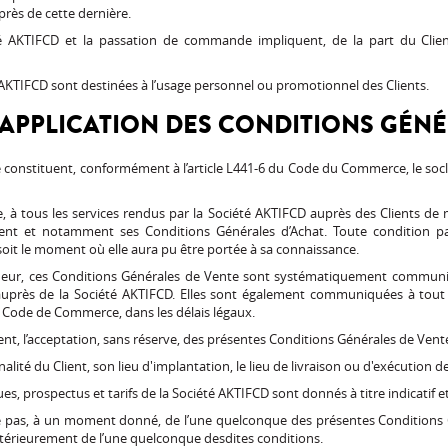
ès de cette dernière.
té AKTIFCD et la passation de commande impliquent, de la part du Clien
AKTIFCD sont destinées à l’usage personnel ou promotionnel des Clients.
D’APPLICATION DES CONDITIONS GÉN
constituent, conformément à l’article L441-6 du Code du Commerce, le socl
rve, à tous les services rendus par la Société AKTIFCD auprès des Clients de
ent et notamment ses Conditions Générales d’Achat. Toute condition par
soit le moment où elle aura pu être portée à sa connaissance.
eur, ces Conditions Générales de Vente sont systématiquement communiqu
près de la Société AKTIFCD. Elles sont également communiquées à tout C
u Code de Commerce, dans les délais légaux.
nt, l’acceptation, sans réserve, des présentes Conditions Générales de Vent
onalité du Client, son lieu d'implantation, le lieu de livraison ou d'exécution
es, prospectus et tarifs de la Société AKTIFCD sont donnés à titre indicatif 
le pas, à un moment donné, de l’une quelconque des présentes Conditions 
ltérieurement de l’une quelconque desdites conditions.