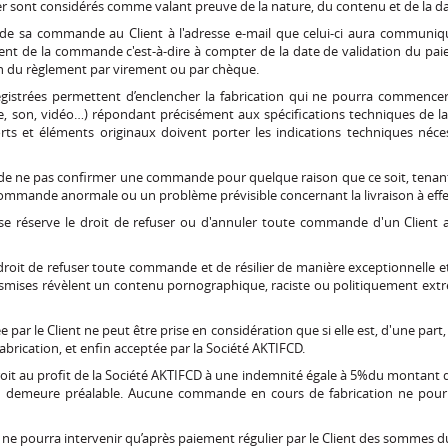
 sont considérés comme valant preuve de la nature, du contenu et de la d
 de sa commande au Client à l'adresse e-mail que celui-ci aura communiq
ment de la commande c'est-à-dire à compter de la date de validation du pa
on du règlement par virement ou par chèque.
istrées permettent d’enclencher la fabrication qui ne pourra commencer
, son, vidéo…) répondant précisément aux spécifications techniques de la 
orts et éléments originaux doivent porter les indications techniques néce
é de ne pas confirmer une commande pour quelque raison que ce soit, tenan
ommande anormale ou un problème prévisible concernant la livraison à effe
se réserve le droit de refuser ou d'annuler toute commande d'un Client ave
roit de refuser toute commande et de résilier de manière exceptionnelle e
smises révèlent un contenu pornographique, raciste ou politiquement extré
 le Client ne peut être prise en considération que si elle est, d'une part
abrication, et enfin acceptée par la Société AKTIFCD.
t au profit de la Société AKTIFCD à une indemnité égale à 5%du montant d
 en demeure préalable. Aucune commande en cours de fabrication ne pour
 ne pourra intervenir qu’après paiement régulier par le Client des sommes 