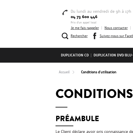
Du lundi au vendredi de 9h à 17h
04 73 600 446
Prix d'un appel local
Je me fais rappeler
|
Nous contacter
|
Rechercher
Suivez-nous sur Face
DUPLICATION CD
|
DUPLICATION DVD/BLU
Accueil
Conditions d'utilisation
CONDITIONS
PRÉAMBULE
Le Client déclare avoir pris connaissance 