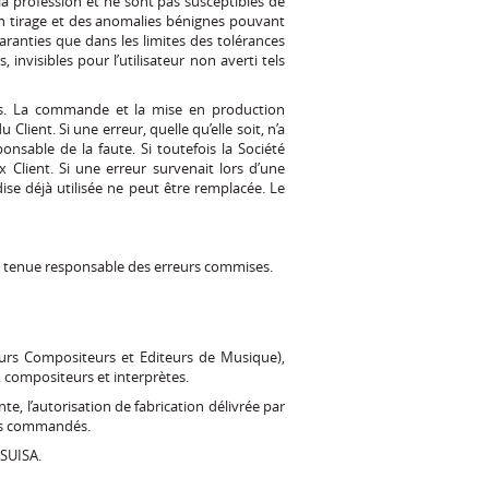
la profession et ne sont pas susceptibles de
d’un tirage et des anomalies bénignes pouvant
garanties que dans les limites des tolérances
nvisibles pour l’utilisateur non averti tels
s. La commande et la mise en production
Client. Si une erreur, quelle qu’elle soit, n’a
onsable de la faute. Si toutefois la Société
x Client. Si une erreur survenait lors d’une
e déjà utilisée ne peut être remplacée. Le
tre tenue responsable des erreurs commises.
eurs Compositeurs et Editeurs de Musique),
 compositeurs et interprètes.
te, l’autorisation de fabrication délivrée par
res commandés.
 SUISA.