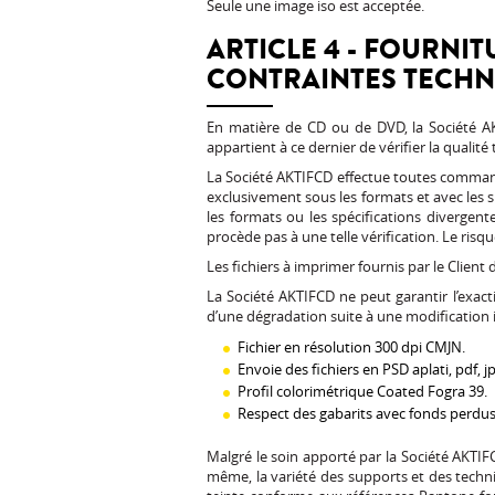
Seule une image iso est acceptée.
ARTICLE 4 - FOURNIT
CONTRAINTES TECH
En matière de CD ou de DVD, la Société AK
appartient à ce dernier de vérifier la qualit
La Société AKTIFCD effectue toutes command
exclusivement sous les formats et avec les s
les formats ou les spécifications divergent
procède pas à une telle vérification. Le risq
Les fichiers à imprimer fournis par le Client
La Société AKTIFCD ne peut garantir l’exact
d’une dégradation suite à une modification i
Fichier en résolution 300 dpi CMJN.
Envoie des fichiers en PSD aplati, pdf, jp
Profil colorimétrique Coated Fogra 39.
Respect des gabarits avec fonds perdu
Malgré le soin apporté par la Société AKTIFC
même, la variété des supports et des techni