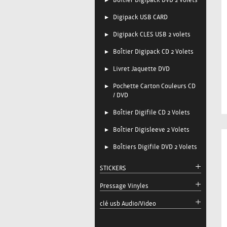
Boîtier Digipack DVD 2 Volets
Digipack USB CARD
Digipack CLES USB 2 volets
Boîtier Digipack CD 2 Volets
Livret Jaquette DVD
Pochette Carton Couleurs CD
/ DVD
Boîtier Digifile CD 2 Volets
Boîtier Digisleeve 2 Volets
Boîtiers Digifile DVD 2 Volets
STICKERS
Pressage Vinyles
clé usb Audio/Video