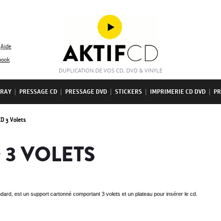
Aide
book
DUPLICATION DE VOS CD, DVD & VINYLE
-RAY
|
PRESSAGE CD
|
PRESSAGE DVD
|
STICKERS
|
IMPRIMERIE CD DVD
|
PR
CD 3 Volets
 3 VOLETS
andard, est un support cartonné comportant 3 volets et un plateau pour insérer le cd.