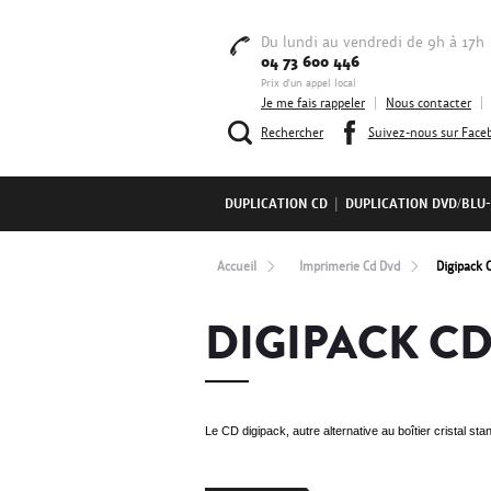
Du lundi au vendredi de 9h à 17h
04 73 600 446
Prix d'un appel local
Je me fais rappeler
|
Nous contacter
|
Rechercher
Suivez-nous sur Face
DUPLICATION CD
|
DUPLICATION DVD/BLU
Accueil
Imprimerie Cd Dvd
Digipack 
DIGIPACK CD
Le CD digipack, autre alternative au boîtier cristal st