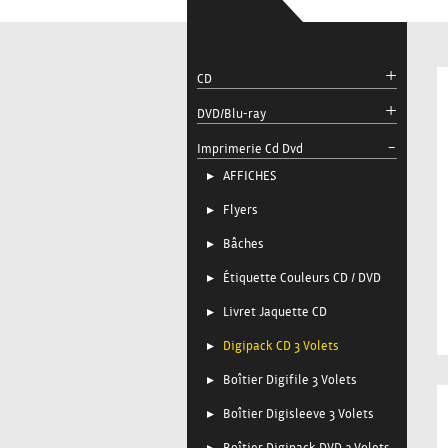
CD
DVD/Blu-ray
Imprimerie Cd Dvd
AFFICHES
Flyers
Bâches
Étiquette Couleurs CD / DVD
Livret Jaquette CD
Digipack CD 3 Volets
Boîtier Digifile 3 Volets
Boîtier Digisleeve 3 Volets