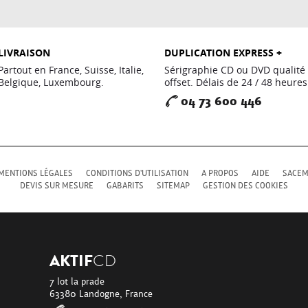
LIVRAISON
DUPLICATION EXPRESS +
Partout en France, Suisse, Italie,
Sérigraphie CD ou DVD qualité
Belgique, Luxembourg.
offset. Délais de 24 / 48 heures
04 73 600 446
MENTIONS LÉGALES
CONDITIONS D'UTILISATION
A PROPOS
AIDE
SACE
DEVIS SUR MESURE
GABARITS
SITEMAP
GESTION DES COOKIES
AKTIF
CD
7 lot la prade
63380 Landogne, France