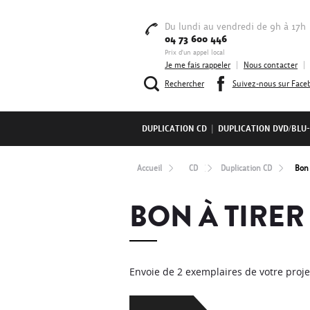
Du lundi au vendredi de 9h à 17h
04 73 600 446
Prix d'un appel local
Je me fais rappeler
|
Nous contacter
|
Rechercher
Suivez-nous sur Face
DUPLICATION CD
|
DUPLICATION DVD/BLU
Accueil
CD
Duplication CD
Bon 
BON À TIRER
Envoie de 2 exemplaires de votre proje