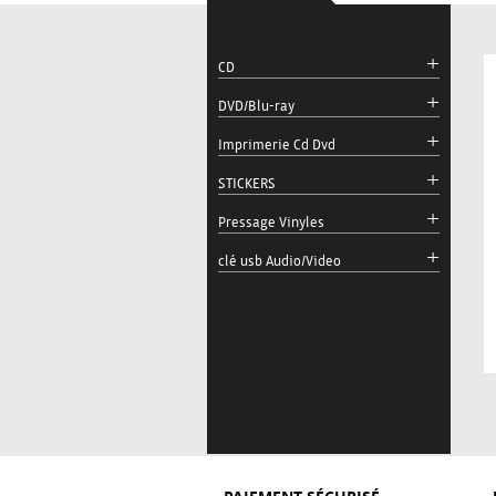
CD
DVD/Blu-ray
Imprimerie Cd Dvd
STICKERS
Pressage Vinyles
clé usb Audio/Video