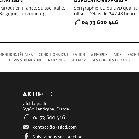
LIVRAISON
DUPLICATION EXPRESS +
Partout en France, Suisse, Italie,
Sérigraphie CD ou DVD qualité
Belgique, Luxembourg.
offset. Délais de 24 / 48 heures
04 73 600 446
MENTIONS LÉGALES
CONDITIONS D'UTILISATION
A PROPOS
AIDE
SACE
DEVIS SUR MESURE
GABARITS
SITEMAP
GESTION DES COOKIES
AKTIF
CD
7 lot la prade
63380 Landogne, France
04 73 600 446
contact@aktifcd.com
Suivez-nous sur Facebook