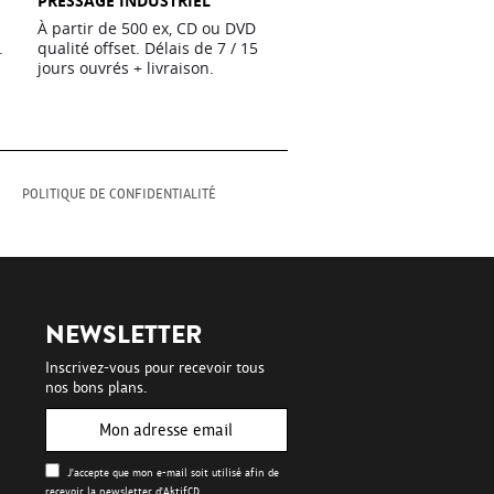
PRESSAGE INDUSTRIEL
À partir de 500 ex, CD ou DVD
.
qualité offset. Délais de 7 / 15
jours ouvrés + livraison.
M
POLITIQUE DE CONFIDENTIALITÉ
NEWSLETTER
Inscrivez-vous pour recevoir tous
nos bons plans.
J'accepte que mon e-mail soit utilisé afin de
recevoir la newsletter d'AktifCD.