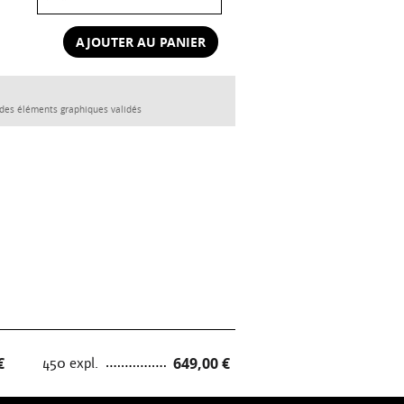
AJOUTER AU PANIER
n des éléments graphiques validés
€
450 expl.
649,00 €