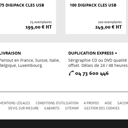
75 DIGIPACK CLES USB
100 DIGIPACK CLES USB
75 exemplaires
100 exemplaires
199,00 € HT
249,00 € HT
LIVRAISON
DUPLICATION EXPRESS +
Partout en France, Suisse, Italie,
Sérigraphie CD ou DVD qualité
Belgique, Luxembourg.
offset. Délais de 24 / 48 heures
04 73 600 446
MENTIONS LÉGALES
CONDITIONS D'UTILISATION
A PROPOS
AIDE
SACE
DEVIS SUR MESURE
GABARITS
SITEMAP
GESTION DES COOKIES