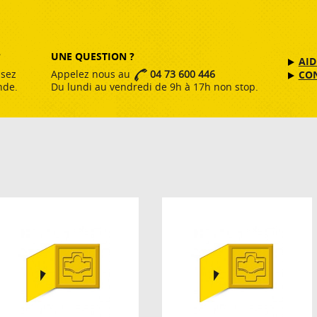
?
UNE QUESTION ?
AID
ssez
Appelez nous au
04 73 600 446
CO
nde.
Du lundi au vendredi de 9h à 17h non stop.