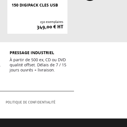
150 DIGIPACK CLES USB
200 DIGIPACK CLES US
150 exemplaires
200 exempla
349,00 € HT
399,00 €
PRESSAGE INDUSTRIEL
À partir de 500 ex, CD ou DVD
.
qualité offset. Délais de 7 / 15
jours ouvrés + livraison.
M
POLITIQUE DE CONFIDENTIALITÉ