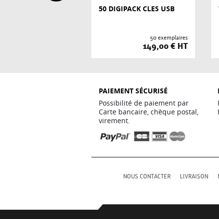
GIPACK CLES USB
50 DIGIPACK CLES USB
25 exemplaires
50 exemplaires
99,00 € HT
149,00 € HT
PAIEMENT SÉCURISÉ
Possibilité de paiement par
Carte bancaire, chèque postal,
virement.
NOUS CONTACTER
LIVRAISON