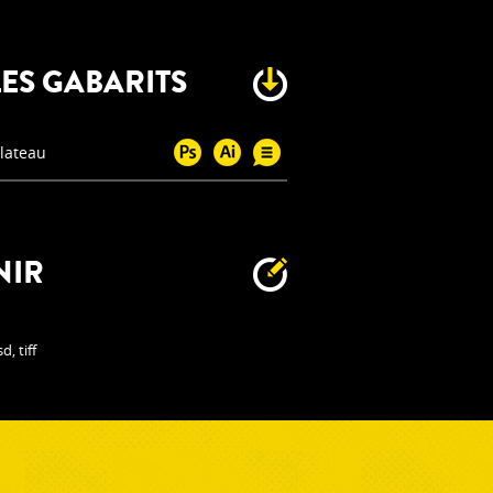
ES GABARITS
plateau
NIR
, tiff