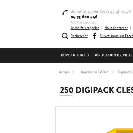
Du lundi au vendredi de 9h à 17h
04 73 600 446
Prix d'un appel local
Je me fais rappeler
|
Nous contacter
|
Rechercher
Suivez-nous sur Face
DUPLICATION CD
|
DUPLICATION DVD/BLU
Accueil
Imprimerie Cd Dvd
Digipack 
250 DIGIPACK CLE