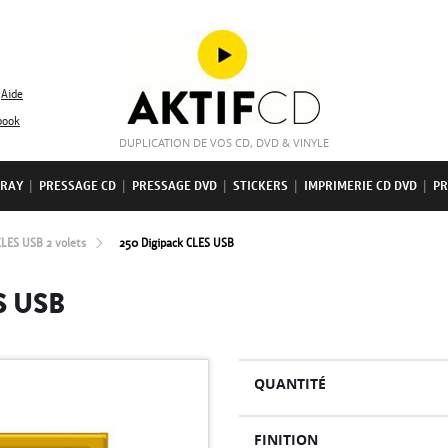
Aide
book
DUPLICATION DE VOS CD, DVD & VINYLE
-RAY
|
PRESSAGE CD
|
PRESSAGE DVD
|
STICKERS
|
IMPRIMERIE CD DVD
|
PR
CLES USB 2 volets
250 Digipack CLES USB
S USB
QUANTITÉ
FINITION