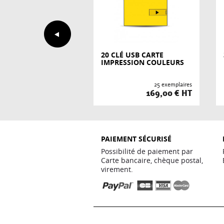
É USB CARTE
20 CLÉ USB CARTE
ESSION COULEURS
IMPRESSION COULEURS
10 exemplaires
25 exemplaires
89,00 € HT
169,00 € HT
PAIEMENT SÉCURISÉ
Possibilité de paiement par
Carte bancaire, chèque postal,
virement.