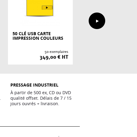
50 CLÉ USB CARTE
75 CLÉ USB CARTE
IMPRESSION COULEURS
IMPRESSION COULEUR
50 exemplaires
75 exempla
349,00 € HT
509,00 €
PRESSAGE INDUSTRIEL
À partir de 500 ex, CD ou DVD
.
qualité offset. Délais de 7 / 15
jours ouvrés + livraison.