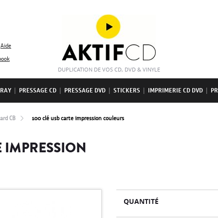
Aide
book
DUPLICATION DE VOS CD, DVD & VINYLE
-RAY
|
PRESSAGE CD
|
PRESSAGE DVD
|
STICKERS
|
IMPRIMERIE CD DVD
|
PR
card CB
100 clé usb carte impression couleurs
E IMPRESSION
QUANTITÉ