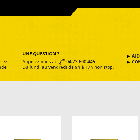
?
UNE QUESTION ?
AID
ssez
Appelez nous au
04 73 600 446
CO
nde.
Du lundi au vendredi de 9h à 17h non stop.