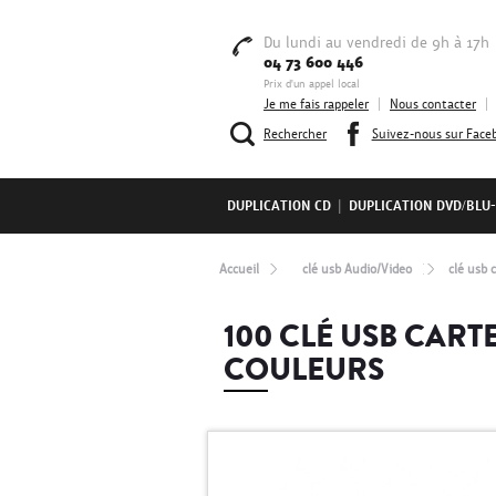
Du lundi au vendredi de 9h à 17h
04 73 600 446
Prix d'un appel local
Je me fais rappeler
|
Nous contacter
|
Rechercher
Suivez-nous sur Face
DUPLICATION CD
|
DUPLICATION DVD/BLU
Accueil
clé usb Audio/Video
clé usb 
100 CLÉ USB CART
COULEURS