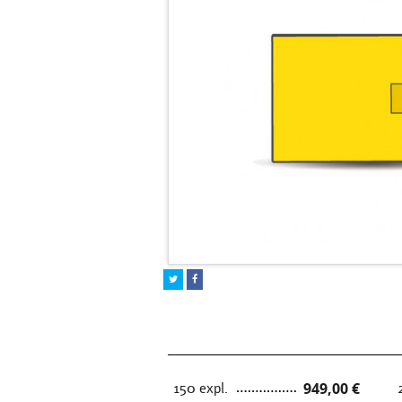
150 expl.
949,00 €