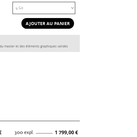
AJOUTER AU PANIER
 du master et des éléments graphiques validés
€
300 expl.
1 799,00 €